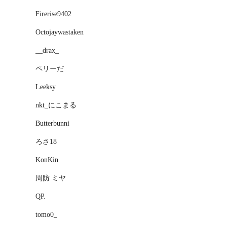
Firerise9402
Octojaywastaken
__drax_
ペリーだ
Leeksy
nkt_にこまる
Butterbunni
ろさ18
KonKin
周防 ミヤ
QP.
tomo0_