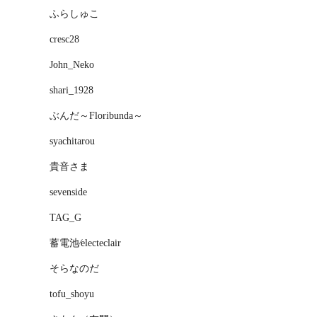
ふらしゅこ
cresc28
John_Neko
shari_1928
ぶんだ～Floribunda～
syachitarou
貴音さま
sevenside
TAG_G
蓄電池⁄electeclair
そらなのだ
tofu_shoyu