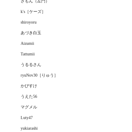
さもん（左門）
k's［ケーズ］
shiroyoru
あづき白玉
Aizumii
Tattumii
うるるさん
ryuNov30［りゅう］
かびすけ
うえた56
マグメル
Luty47
yukiarashi