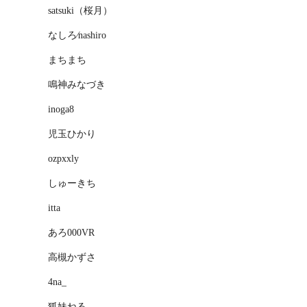
satsuki（桜月）
なしろ⁄nashiro
まちまち
鳴神みなづき
inoga8
児玉ひかり
ozpxxly
しゅーきち
itta
あろ000VR
高槻かずさ
4na_
狐妹ねる