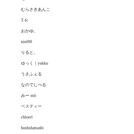
むらさきあんこ
T-fc
おかゆ。
ninf00
りると。
ゆっく｜yukku
うさふぇる
なのでしべる
みー mii
ベスティー
chloerl
bushidamashi