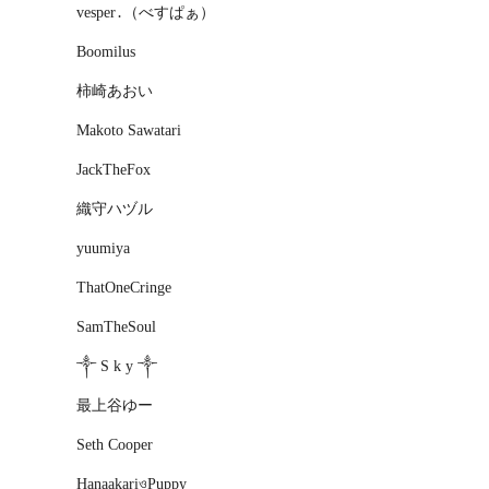
vesper․（べすぱぁ）
Boomilus
柿崎あおい
Makoto Sawatari
JackTheFox
織守ハヅル
yuumiya
ThatOneCringe
SamTheSoul
༒ S k y ༒
最上谷ゆー
Seth Cooper
HanaakariওPuppy