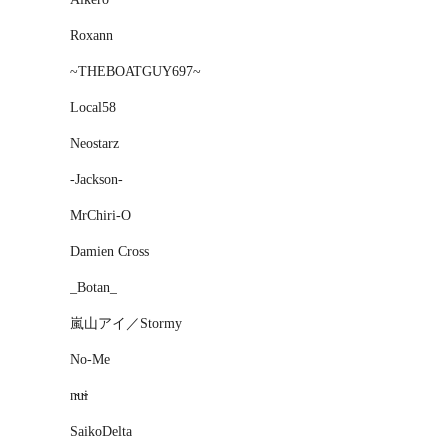
Roxann
~THEBOATGUY697~
Local58
Neostarz
-Jackson-
MrChiri-O
Damien Cross
_Botan_
嵐山アイ／Stormy
No-Me
n̴u̴i̴
SaikoDelta