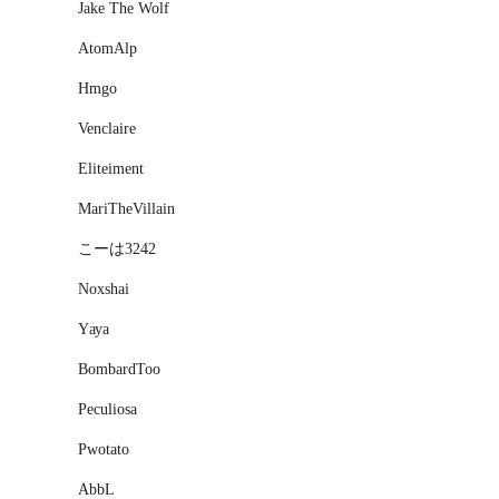
Jake The Wolf
AtomAlp
Hmgo
Venclaire
Eliteiment
MariTheVillain
こーは3242
Noxshai
Yауа
BombardToo
Peculiosa
Pwotato
AbbL