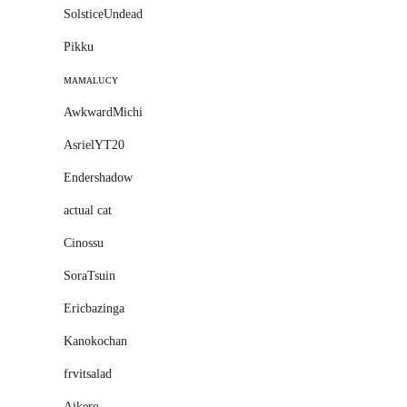
SolsticeUndead
Pikku
ᴍᴀᴍᴀʟᴜᴄʏ
AwkwardMichi
AsrielYT20
Endershadow
actual cat
Cinossu
SoraTsuin
Ericbazinga
Kanokochan
frvitsalad
Aikero