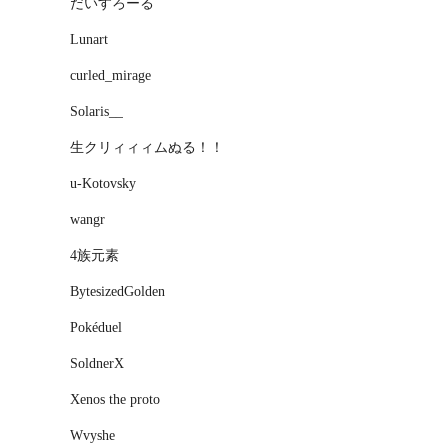
だいすろーる
Lunart
curled_mirage
Solaris__
生クリィィィムぬる！！
u-Kotovsky
wangr
4族元素
BytesizedGolden
Pokéduel
SoldnerX
Xenos the proto
Wvyshe