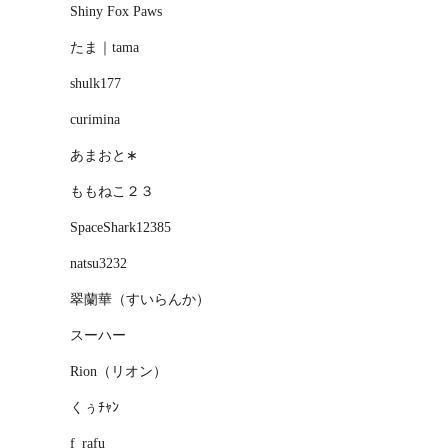
Shiny Fox Paws
たま｜tama
shulk177
curimina
あまおと∗
ももねこ２３
SpaceShark12385
natsu3232
翠蘭華（すいらんか）
スーハー
Rion（リオン）
くぅﾁｬﾝ
f_rafu