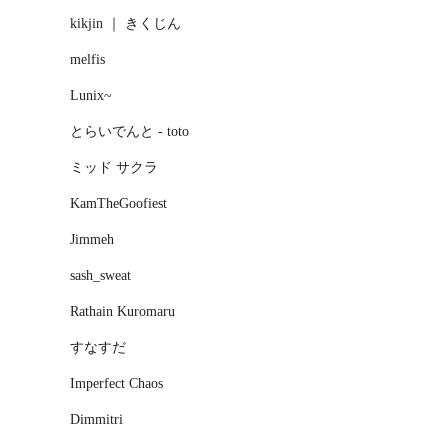
kikjin ｜ きくじん
melfis
Lunix~
とらいでんと - toto
ミッド サクラ
KamTheGoofiest
Jimmeh
sash_sweat
Rathain Kuromaru
すなすだ
Imperfect Chaos
Dimmitri