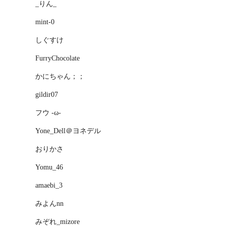
_りん_
mint-0
しぐすけ
FurryChocolate
かにちゃん；；
gildir07
フウ -ω-
Yone_Dell＠ヨネデル
おりかさ
Yomu_46
amaebi_3
みよんnn
みぞれ_mizore