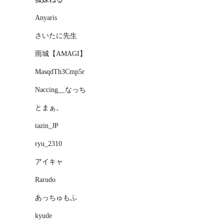
Anyaris
さいたに先生
雨城【AMAGI】
MasqdTh3Cmp5r
Naccing__なっち
とまぁ。
tazin_JP
ryu_2310
アイキャ
Rarudo
あっちゅもふ
kyude