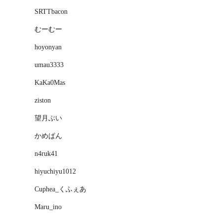
SRTTbacon
むーむー
hoyonyan
umau3333
KaKa0Mas
ziston
望月ぶい
かめぱん
n4ruk41
hiyuchiyu1012
Cuphea_くふぇあ
Maru_ino