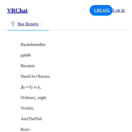
VRChat
Log in
CREATE
Bug Reports
HackebeinsBot
ppk86
Buramie
DnutCfe-Obscura
あべちゃん
Ordinary_night
Vivelric
AmiThePleb
Roxi~