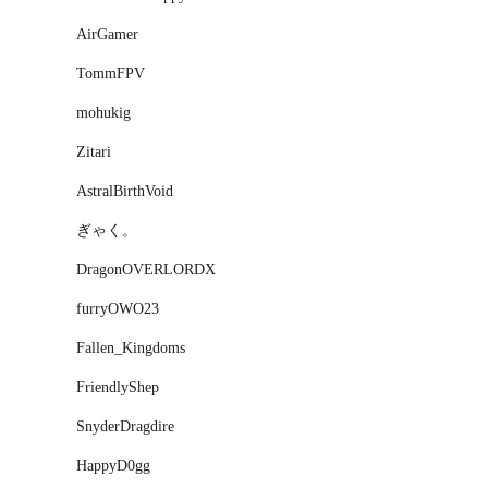
AirGamer
TommFPV
mohukig
Zitari
AstralBirthVoid
ぎゃく。
DragonOVERLORDX
furryOWO23
Fallen_Kingdoms
FriendlyShep
SnyderDragdire
HappyD0gg