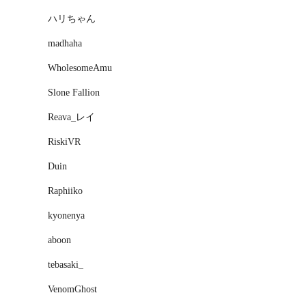
ハリちゃん
madhaha
WholesomeAmu
Slone Fallion
Reava_レイ
RiskiVR
Duin
Raphiiko
kyonenya
aboon
tebasaki_
VenomGhost