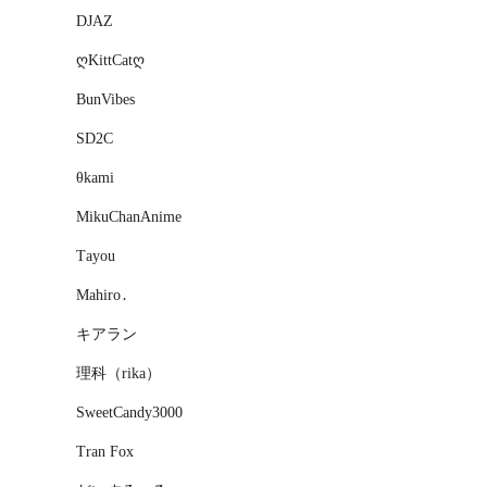
DJAZ
ღKittCatღ
BunVibes
SD2C
θkami
MikuChanAnime
Тayou
Mahiro․
キアラン
理科（rika）
SweetCandy3000
Tran Fox